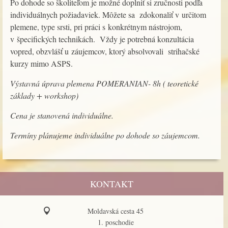
Po dohode so školiteľom je možné doplniť si zručnosti podľa
individuálnych požiadaviek. Môžete sa zdokonaliť v určitom
plemene, type srsti, pri práci s konkrétnym nástrojom,
v špecifických technikách. Vždy je potrebná konzultácia
vopred, obzvlášť u záujemcov, ktorý absolvovali strihačské
kurzy mimo ASPS.
Výstavná úprava plemena POMERANIAN- 8h ( teoretické
základy + workshop)
Cena je stanovená individuálne.
Termíny plánujeme individuálne po dohode so záujemcom.
KONTAKT
Moldavská cesta 45
1. poschodie