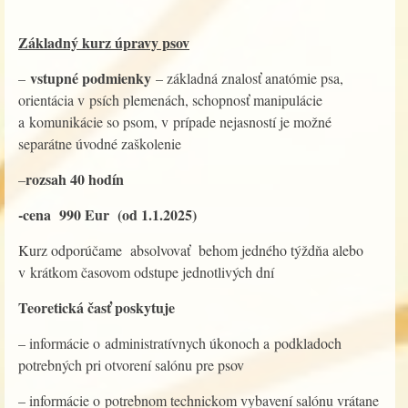
Základný kurz úpravy psov
vstupné podmienky
–
– základná znalosť anatómie psa,
orientácia v psích plemenách, schopnosť manipulácie
a komunikácie so psom, v prípade nejasností je možné
separátne úvodné zaškolenie
rozsah 40 hodín
–
-cena 990 Eur
(od 1.1.2025)
Kurz odporúčame absolvovať behom jedného týždňa alebo
v krátkom časovom odstupe jednotlivých dní
Teoretická časť poskytuje
– informácie o administratívnych úkonoch a podkladoch
potrebných pri otvorení salónu pre psov
– informácie o potrebnom technickom vybavení salónu vrátane