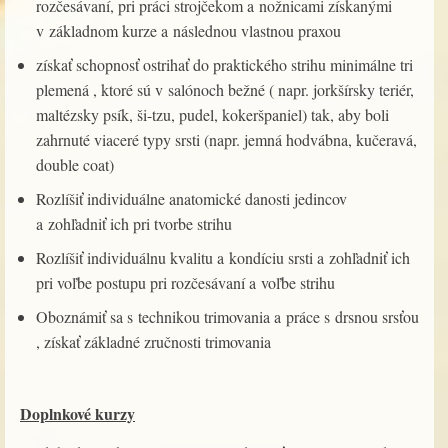
rozčesávaní, pri práci strojčekom a nožnicami získanými
v základnom kurze a následnou vlastnou praxou
získať schopnosť ostrihať do praktického strihu minimálne tri
plemená , ktoré sú v salónoch bežné ( napr. jorkšírsky teriér,
maltézsky psík, ši-tzu, pudel, kokeršpaniel) tak, aby boli
zahrnuté viaceré typy srsti (napr. jemná hodvábna, kučeravá,
double coat)
Rozlíšiť individuálne anatomické danosti jedincov
a zohľadniť ich pri tvorbe strihu
Rozlíšiť individuálnu kvalitu a kondíciu srsti a zohľadniť ich
pri voľbe postupu pri rozčesávaní a voľbe strihu
Oboznámiť sa s technikou trimovania a práce s drsnou srsťou
, získať základné zručnosti trimovania
Doplnkové kurzy