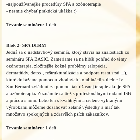
-najpoužívanejšie procedúry SPA a ozónoterapie
- nesmie chýbať praktická ukážka :)
Trvanie semináru:
1 deň
Blok 2- SPA DERM
Jedná sa o nadstavbový seminár, ktorý stavia na znalostiach zo
semináru SPA BASIC. Zameriame sa na hlbší pohľad do témy
ozónoterapia, zložitejšie kožné problémy (alopécia,
dermatitídy, detox , reštrukturalizácia a podpora rastu srsti,...),
ktoré dokážeme pomocou vhodných kombinácií z dielne Iv
San Bernard zvládnuť za pomoci tak úžasnej terapie ako je SPA
a ozónoterapia. Zoznámite sa tiež s profesionálnymi radami ISB
a prácou s nimi. Lebo len s kvalitnými a cielene vybranými
výrobkami môžeme dosahovať želané výsledky a mať tak
množstvo spokojných a zdravších psích zákazníkov.
Trvanie semináru:
1 deň