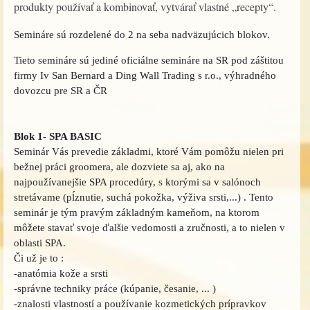
produkty používať a kombinovať, vytvárať vlastné „recepty“.
Semináre sú rozdelené do 2 na seba nadväzujúcich blokov.
Tieto semináre sú jediné oficiálne semináre na SR pod záštitou
firmy Iv San Bernard a Ding Wall Trading s r.o., výhradného
dovozcu pre SR a ČR
Blok 1- SPA BASIC
Seminár Vás prevedie základmi, ktoré Vám pomôžu nielen pri
bežnej práci groomera, ale dozviete sa aj, ako na
najpoužívanejšie SPA procedúry, s ktorými sa v salónoch
stretávame (pĺznutie, suchá pokožka, výživa srsti,...) . Tento
seminár je tým pravým základným kameňom, na ktorom
môžete stavať svoje ďalšie vedomosti a zručnosti, a to nielen v
oblasti SPA.
Či už je to :
-anatómia kože a srsti
-správne techniky práce (kúpanie, česanie, ... )
-znalosti vlastností a používanie kozmetických prípravkov