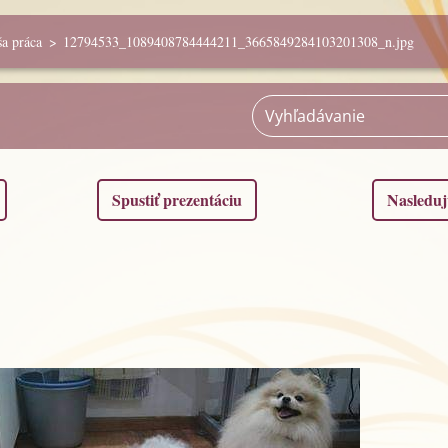
a práca
>
12794533_1089408784444211_3665849284103201308_n.jpg
Spustiť prezentáciu
Nasleduj