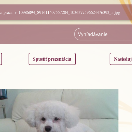
a práca
>
10986894_891611407557284_1036377596624476392_n.jpg
Spustiť prezentáciu
Nasleduj